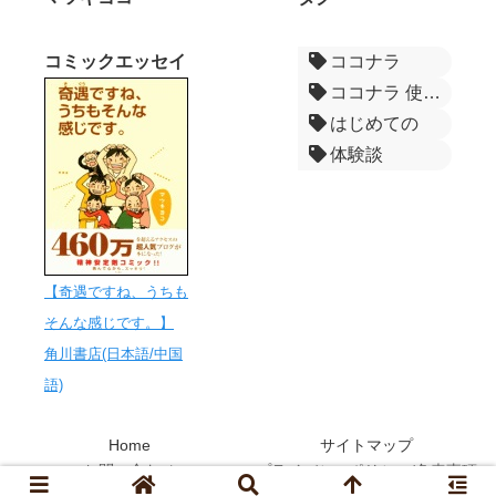
コミックエッセイ
ココナラ
ココナラ 使い方
はじめての
体験談
ココナラ 安心して依頼
スキルマーケット活用
占い
ココナラ おすすめサービス
【奇遇ですね、うちも
coconala
そんな感じです。】
お得情報
角川書店(日本語/中国
おすすめWebサービス
語)
ココナラ紹介記事
出品者の気づき
Home
サイトマップ
ココナラの使い方、失敗しない購入術、サービスの探し方
お問い合わせ
プライバシーポリシー/免責事項
ココナラの使い方