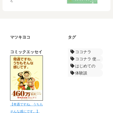
と
い
は
す
験
な
…
る
談)
い
【
？
方
困
Q&
へ
っ
A
！
た
で
】
解
マツキヨコ
タグ
決
で
コミックエッセイ
ココナラ
き
ココナラ 使い方
な
い
はじめての
と
体験談
き
ココナラ出品者向け
の
対
ココナラ 安心して依頼
処
スキルマーケット活用
法
占い
【奇遇ですね、うちも
ココナラ おすすめサービス
そんな感じです。】