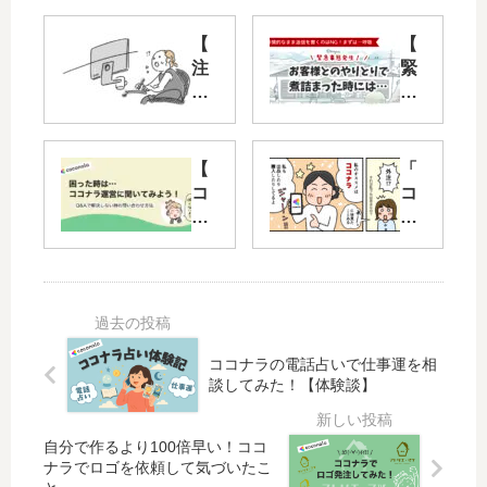
【
【
注
緊
意
急
】
事
コ
態
コ
！
【
「
ナ
】
コ
コ
ラ
や
コ
コ
で
り
ナ
ナ
30
と
ラ
ラ
日
り
】
」
以
で
困
や
上
煮
っ
っ
ロ
詰
た
て
ココナラの電話占いで仕事運を相
グ
ま
と
い
談してみた！【体験談】
イ
っ
き
ま
ン
た
は
す
自分で作るより100倍早い！ココ
し
時
ど
！
ナラでロゴを依頼して気づいたこ
て
に
う
(体