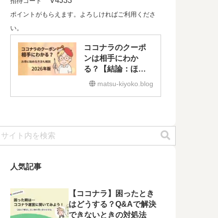
V4J33
招待コード
ポイントがもらえます。よろしければご利用くださ
い。
ココナラのクーポ
ンは相手にわか
る？【結論：ほぼ
バレません】クー
matsu-kiyoko.blog
ポンはいつ出る？
今使える方法も解
説｜2026年版
人気記事
【ココナラ】困ったとき
はどうする？Q&Aで解決
できないときの対処法