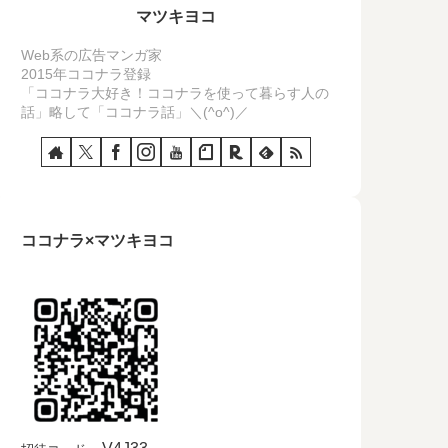
マツキヨコ
Web系の広告マンガ家
2015年ココナラ登録
「ココナラ大好き！ココナラを使って暮らす人の
話」略して「ココナラ話」＼(^o^)／
ココナラ×マツキヨコ