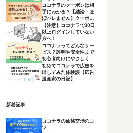
ココナラのクーポンは相
手にわかる？【結論：ほ
ぼバレません】クーポン
はいつ出る？今使える方
【注意】ココナラで30日
法も解説｜2026年版
以上ログインしていない
方へ！
ココナラってどんなサー
ビス？評判や安全性まで
初心者向けにやさしく解
説！
初めてココナラで広告を
出してみた体験談【広告
漫画家の日記】
新着記事
ココナラの価格交渉のコ
ツ